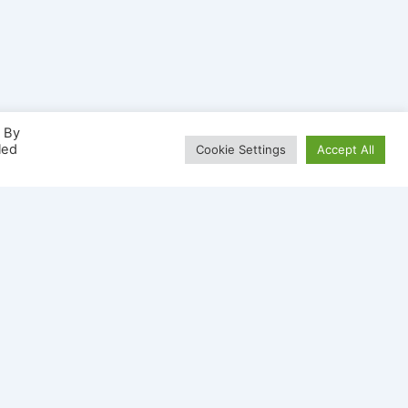
. By
led
Cookie Settings
Accept All