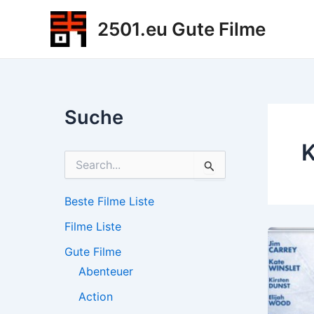
Zum
2501.eu Gute Filme
Inhalt
springen
Suche
K
S
u
c
h
Beste Filme Liste
e
Filme Liste
n
n
Gute Filme
a
c
Abenteuer
h
Action
: