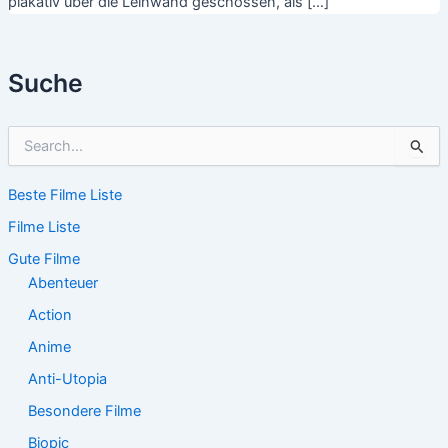
plakativ über die Leinwand geschossen, als […]
Suche
S
u
c
Beste Filme Liste
h
e
Filme Liste
n
n
Gute Filme
a
Abenteuer
c
Action
h
:
Anime
Anti-Utopia
Besondere Filme
Biopic