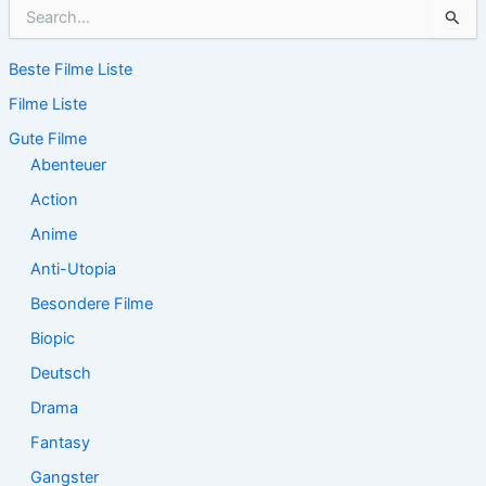
S
u
c
Beste Filme Liste
h
e
Filme Liste
n
n
Gute Filme
a
Abenteuer
c
Action
h
:
Anime
Anti-Utopia
Besondere Filme
Biopic
Deutsch
Drama
Fantasy
Gangster