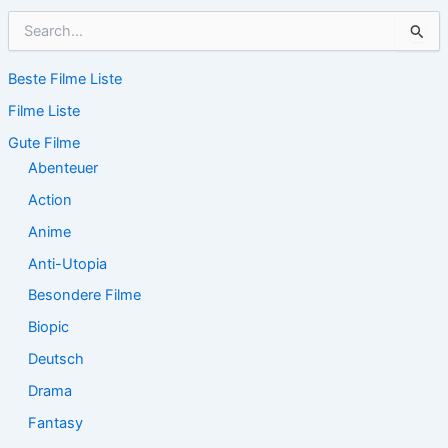
S
u
c
Beste Filme Liste
h
e
Filme Liste
n
n
Gute Filme
a
Abenteuer
c
Action
h
:
Anime
Anti-Utopia
Besondere Filme
Biopic
Deutsch
Drama
Fantasy