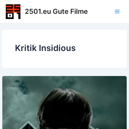
Zum
2501.eu Gute Filme
Inhalt
Main
springen
Men
Kritik Insidious