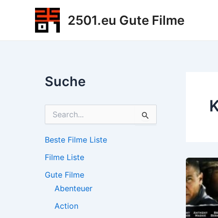
Zum
2501.eu Gute Filme
Inhalt
springen
Suche
K
S
u
c
h
Beste Filme Liste
e
Filme Liste
n
n
Gute Filme
a
c
Abenteuer
h
Action
: