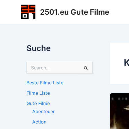
Zum
2501.eu Gute Filme
Inhalt
springen
Suche
K
S
u
c
h
Beste Filme Liste
e
Filme Liste
n
n
Gute Filme
a
c
Abenteuer
h
Action
: