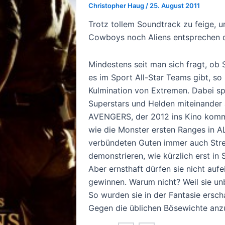
Christopher Haug
/
25. August 2011
Trotz tollem Soundtrack zu feige, 
Cowboys noch Aliens entsprechen 
Mindestens seit man sich fragt, ob 
es im Sport All-Star Teams gibt, so 
Kulmination von Extremen. Dabei spi
Superstars und Helden miteinander 
AVENGERS, der 2012 ins Kino komme
wie die Monster ersten Ranges in 
verbündeten Guten immer auch Strei
demonstrieren, wie kürzlich erst i
Aber ernsthaft dürfen sie nicht auf
gewinnen. Warum nicht? Weil sie unb
So wurden sie in der Fantasie ersch
Gegen die üblichen Bösewichte anzu