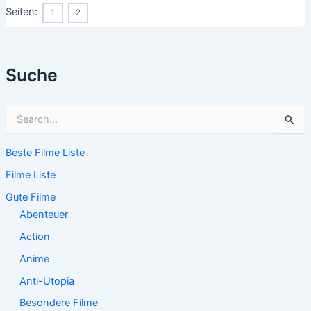
Seiten:
1
2
Suche
S
u
c
Beste Filme Liste
h
e
Filme Liste
n
n
Gute Filme
a
Abenteuer
c
Action
h
:
Anime
Anti-Utopia
Besondere Filme