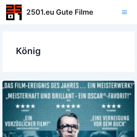
Zum
2501.eu Gute Filme
Inhalt
Main
springen
Men
König