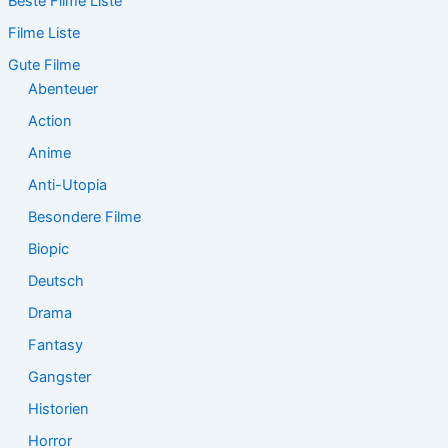
Beste Filme Liste
h
e
Filme Liste
n
n
Gute Filme
a
Abenteuer
c
Action
h
:
Anime
Anti-Utopia
Besondere Filme
Biopic
Deutsch
Drama
Fantasy
Gangster
Historien
Horror