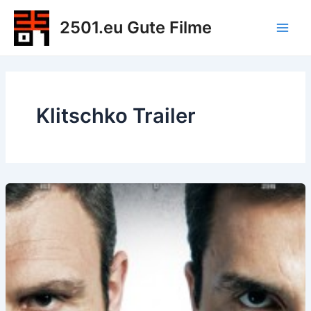
Zum
2501.eu Gute Filme
Inhalt
Main
springen
Men
Klitschko Trailer