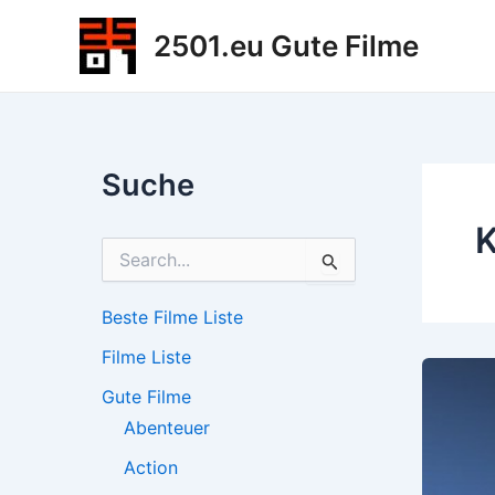
Zum
2501.eu Gute Filme
Inhalt
springen
Suche
K
S
u
c
h
Beste Filme Liste
e
Filme Liste
n
n
Gute Filme
a
c
Abenteuer
h
Action
: