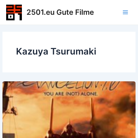
Zum
2501.eu Gute Filme
Inhalt
Main
springen
Men
Kazuya Tsurumaki