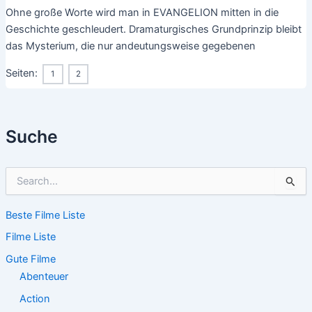
Ohne große Worte wird man in EVANGELION mitten in die
Geschichte geschleudert. Dramaturgisches Grundprinzip bleibt
das Mysterium, die nur andeutungsweise gegebenen
Seiten:
1
2
Suche
S
u
c
Beste Filme Liste
h
e
Filme Liste
n
n
Gute Filme
a
Abenteuer
c
Action
h