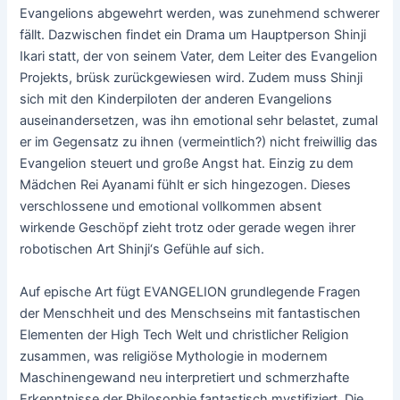
Evangelions abgewehrt werden, was zunehmend schwerer
fällt. Dazwischen findet ein Drama um Hauptperson Shinji
Ikari statt, der von seinem Vater, dem Leiter des Evangelion
Projekts, brüsk zurückgewiesen wird. Zudem muss Shinji
sich mit den Kinderpiloten der anderen Evangelions
auseinandersetzen, was ihn emotional sehr belastet, zumal
er im Gegensatz zu ihnen (vermeintlich?) nicht freiwillig das
Evangelion steuert und große Angst hat. Einzig zu dem
Mädchen Rei Ayanami fühlt er sich hingezogen. Dieses
verschlossene und emotional vollkommen absent
wirkende Geschöpf zieht trotz oder gerade wegen ihrer
robotischen Art Shinji‘s Gefühle auf sich.
Auf epische Art fügt EVANGELION grundlegende Fragen
der Menschheit und des Menschseins mit fantastischen
Elementen der High Tech Welt und christlicher Religion
zusammen, was religiöse Mythologie in modernem
Maschinengewand neu interpretiert und schmerzhafte
Erkenntnisse der Philosophie fantastisch mystifiziert. Die