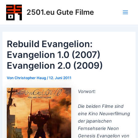
Zum
2501.eu Gute Filme
Inhalt
Main
springen
Men
Rebuild Evangelion:
Evangelion 1.0 (2007)
Evangelion 2.0 (2009)
Von
Christopher Haug
/
12. Juni 2011
Vorwort:
Die beiden Filme sind
eine Kino Neuverfilmung
der japanischen
Fernsehserie Neon
Genesis Evangelion von