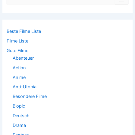
u
c
h
e
n
n
Beste Filme Liste
a
Filme Liste
c
h
Gute Filme
:
Abenteuer
Action
Anime
Anti-Utopia
Besondere Filme
Biopic
Deutsch
Drama