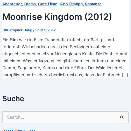
,
,
,
,
Abenteuer
Drama
Gute Filme
Kino Filmtipp
Romanze
Moonrise Kingdom (2012)
Christopher Haug
/
17. Mai 2012
Ein Film wie ein Film: Traumhaft, einfach, großartig – und
todernst! Wir befinden uns in den Sechzigern auf einer
abgeschiedenen Insel vor Neuenglands Küste. Die Post kommt
mit einem Wasserflugzeug, es gibt einen Leuchtturm und einen
Damm, Segelboote, Kanus und eine Fähre. Der Wald leuchtet
europäisch und sieht so herrlich real aus, dass der Einbruch […]
Suche
S
u
c