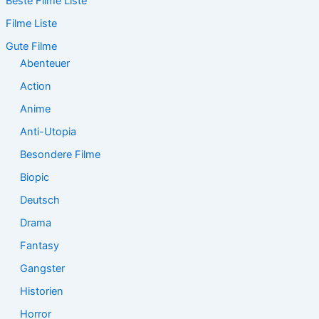
Beste Filme Liste
h
e
Filme Liste
n
n
Gute Filme
a
Abenteuer
c
Action
h
:
Anime
Anti-Utopia
Besondere Filme
Biopic
Deutsch
Drama
Fantasy
Gangster
Historien
Horror