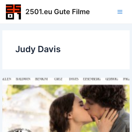
Zum
2501.eu Gute Filme
Inhalt
Main
springen
Men
Judy Davis