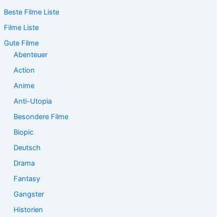
c
Beste Filme Liste
h
e
Filme Liste
n
n
Gute Filme
a
Abenteuer
c
Action
h
:
Anime
Anti-Utopia
Besondere Filme
Biopic
Deutsch
Drama
Fantasy
Gangster
Historien