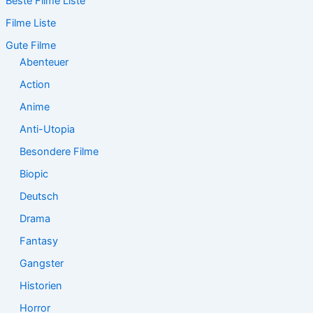
Beste Filme Liste
h
e
Filme Liste
n
n
Gute Filme
a
Abenteuer
c
Action
h
:
Anime
Anti-Utopia
Besondere Filme
Biopic
Deutsch
Drama
Fantasy
Gangster
Historien
Horror