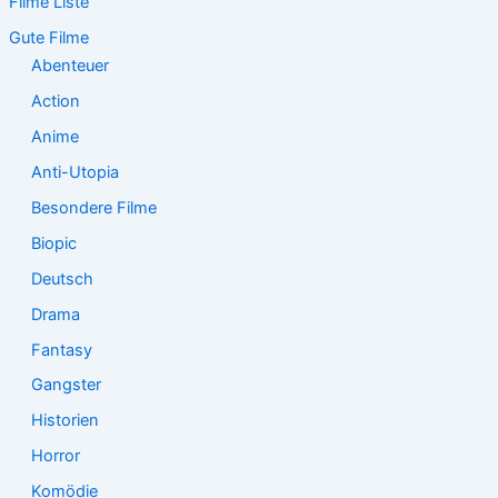
Filme Liste
n
n
Gute Filme
a
Abenteuer
c
Action
h
:
Anime
Anti-Utopia
Besondere Filme
Biopic
Deutsch
Drama
Fantasy
Gangster
Historien
Horror
Komödie