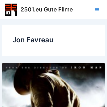
Zum
2501.eu Gute Filme
Inhalt
Main
springen
Men
Jon Favreau