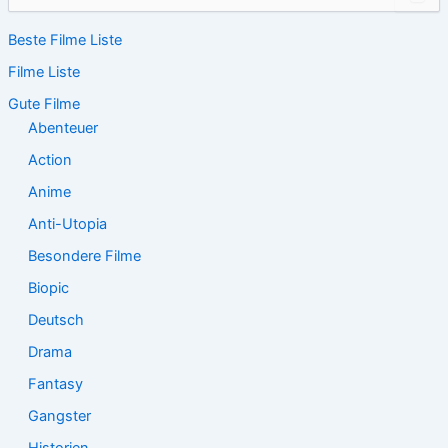
u
c
Beste Filme Liste
h
e
Filme Liste
n
n
Gute Filme
a
Abenteuer
c
Action
h
:
Anime
Anti-Utopia
Besondere Filme
Biopic
Deutsch
Drama
Fantasy
Gangster
Historien