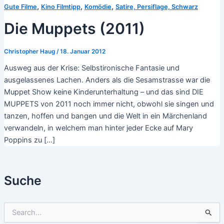
,
,
,
Gute Filme
Kino Filmtipp
Komödie
Satire, Persiflage, Schwarz
Die Muppets (2011)
Christopher Haug
/
18. Januar 2012
Ausweg aus der Krise: Selbstironische Fantasie und
ausgelassenes Lachen. Anders als die Sesamstrasse war die
Muppet Show keine Kinderunterhaltung – und das sind DIE
MUPPETS von 2011 noch immer nicht, obwohl sie singen und
tanzen, hoffen und bangen und die Welt in ein Märchenland
verwandeln, in welchem man hinter jeder Ecke auf Mary
Poppins zu […]
Suche
S
u