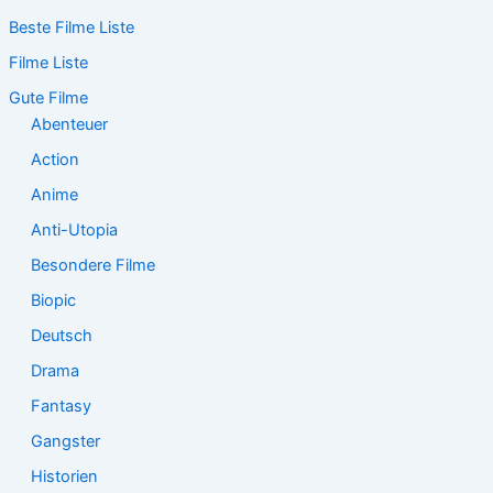
c
Beste Filme Liste
h
e
Filme Liste
n
n
Gute Filme
a
Abenteuer
c
Action
h
:
Anime
Anti-Utopia
Besondere Filme
Biopic
Deutsch
Drama
Fantasy
Gangster
Historien