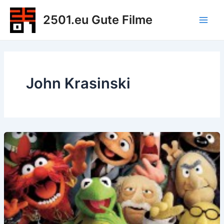
Zum
2501.eu Gute Filme
Inhalt
Main
springen
Men
John Krasinski