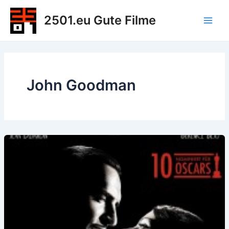
Zum
2501.eu Gute Filme
Inhalt
Main
springen
Men
John Goodman