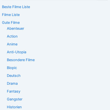
c
Beste Filme Liste
h
e
Filme Liste
n
n
Gute Filme
a
Abenteuer
c
Action
h
:
Anime
Anti-Utopia
Besondere Filme
Biopic
Deutsch
Drama
Fantasy
Gangster
Historien