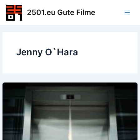
Zum
2501.eu Gute Filme
Inhalt
Main
springen
Men
Jenny O`Hara