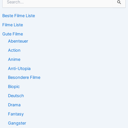
u
c
Beste Filme Liste
h
e
Filme Liste
n
n
Gute Filme
a
Abenteuer
c
Action
h
:
Anime
Anti-Utopia
Besondere Filme
Biopic
Deutsch
Drama
Fantasy
Gangster