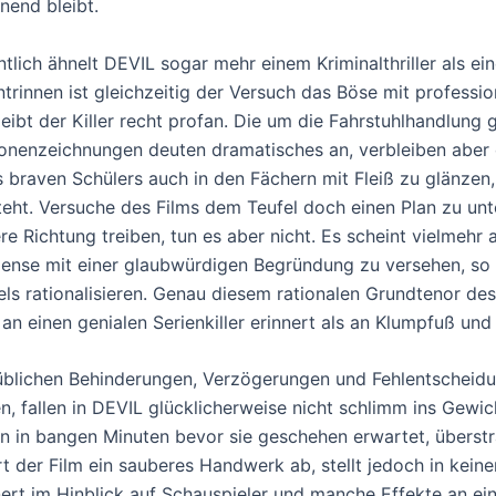
nend bleibt.
ntlich ähnelt DEVIL sogar mehr einem Kriminalthriller als 
ntrinnen ist gleichzeitig der Versuch das Böse mit professio
leibt der Killer recht profan. Die um die Fahrstuhlhandlun
onenzeichnungen deuten dramatisches an, verbleiben aber 
s braven Schülers auch in den Fächern mit Fleiß zu glänzen,
teht. Versuche des Films dem Teufel doch einen Plan zu unte
re Richtung treiben, tun es aber nicht. Es scheint vielmehr 
ense mit einer glaubwürdigen Begründung zu versehen, so 
els rationalisieren. Genau diesem rationalen Grundtenor des
 an einen genialen Serienkiller erinnert als an Klumpfuß und
üblichen Behinderungen, Verzögerungen und Fehlentscheidung
en, fallen in DEVIL glücklicherweise nicht schlimm ins Gewi
n in bangen Minuten bevor sie geschehen erwartet, überstr
ert der Film ein sauberes Handwerk ab, stellt jedoch in kei
nert im Hinblick auf Schauspieler und manche Effekte an ein