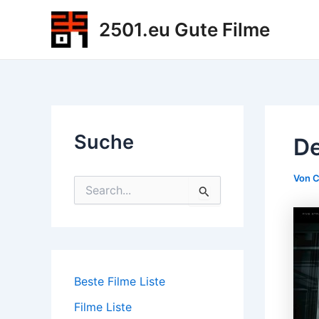
Zum
2501.eu Gute Filme
Inhalt
springen
Suche
De
Von
C
S
u
c
h
e
n
n
Beste Filme Liste
a
c
Filme Liste
h