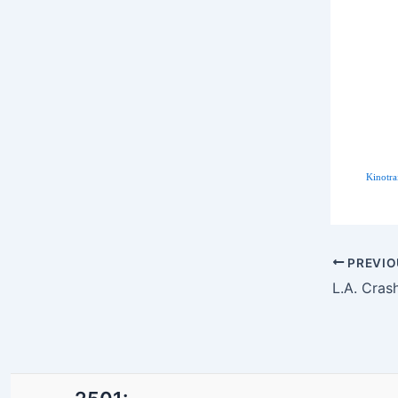
Kinotra
Post
PREVIO
navigatio
L.A. Cras