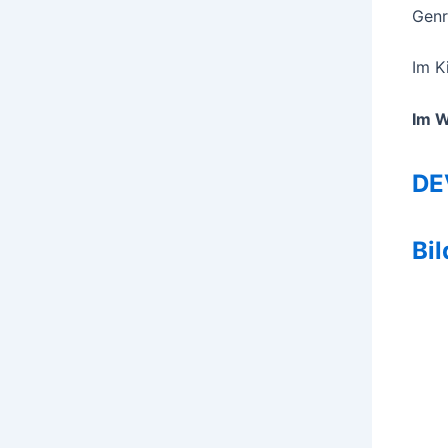
Genre
Im K
Im 
DE
Bil