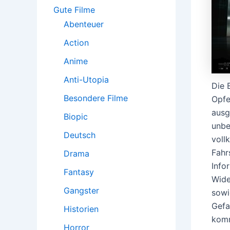
:
Gute Filme
Abenteuer
Action
Anime
Anti-Utopia
Die 
Besondere Filme
Opfe
ausg
Biopic
unbe
Deutsch
voll
Fahr
Drama
Info
Fantasy
Wide
Gangster
sowi
Gefa
Historien
komm
Horror