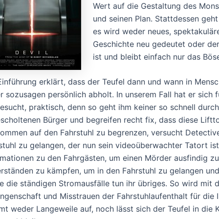
Wert auf die Gestaltung des Mons
und seinen Plan. Stattdessen geht
es wird weder neues, spektakuläre
Geschichte neu gedeutet oder der 
ist und bleibt einfach nur das Bös
Einführung erklärt, dass der Teufel dann und wann in Mens
r sozusagen persönlich abholt. In unserem Fall hat er sich 
esucht, praktisch, denn so geht ihm keiner so schnell durch
scholtenen Bürger und begreifen recht fix, dass diese Liftt
kommen auf den Fahrstuhl zu begrenzen, versucht Detectiv
stuhl zu gelangen, der nun sein videoüberwachter Tatort ist
rmationen zu den Fahrgästen, um einen Mörder ausfindig zu m
rständen zu kämpfen, um in den Fahrstuhl zu gelangen und
e die ständigen Stromausfälle tun ihr übriges. So wird mit d
ngenschaft und Misstrauen der Fahrstuhlaufenthalt für die 
t weder Langeweile auf, noch lässt sich der Teufel in die K