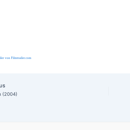
iler von Filmtrailer.com
US
n
h (2004)