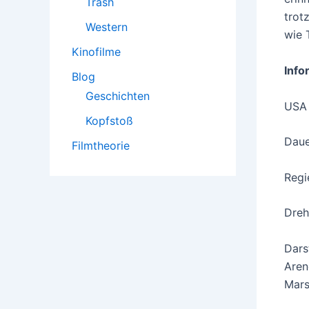
Trash
trot
Western
wie 
Kinofilme
Info
Blog
Geschichten
USA
Kopfstoß
Daue
Filmtheorie
Regi
Dreh
Dars
Aren
Mars