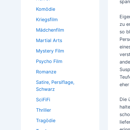
span
Komödie
Eige
Kriegsfilm
zu e
Mädchenfilm
so b
Pers
Martial Arts
eine
Mystery Film
vers
Psycho Film
ande
Susp
Romanze
Teuf
Satire, Persiflage,
eher
Schwarz
Die 
SciFiFi
halt
Thriller
scho
Tragödie
lief
erin