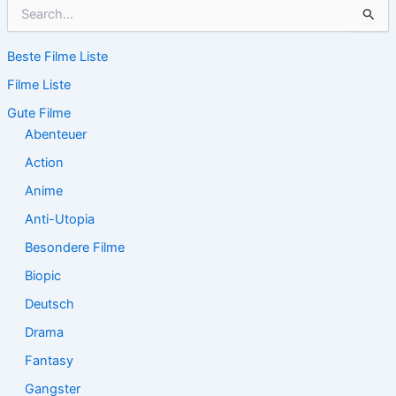
S
u
c
Beste Filme Liste
h
e
Filme Liste
n
n
Gute Filme
a
Abenteuer
c
Action
h
:
Anime
Anti-Utopia
Besondere Filme
Biopic
Deutsch
Drama
Fantasy
Gangster