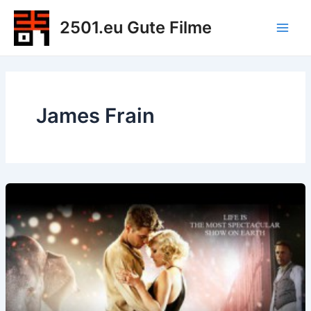
Zum
2501.eu Gute Filme
Inhalt
Main
springen
Men
James Frain