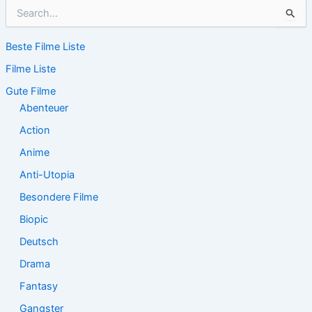
S
u
c
Beste Filme Liste
h
e
Filme Liste
n
n
Gute Filme
a
Abenteuer
c
Action
h
:
Anime
Anti-Utopia
Besondere Filme
Biopic
Deutsch
Drama
Fantasy
Gangster