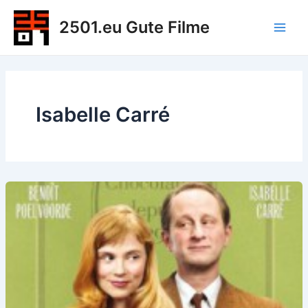
Zum
2501.eu Gute Filme
Inhalt
Main
springen
Men
Isabelle Carré