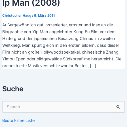
Ip Man (2008)
Christopher Haug
/
9. März 2011
Außergewöhnlich gut inszenierter, ernster und lose an die
Biographie von Yip Man angelehnter Kung Fu Film vor dem
Hintergrund der japanischen Besatzung Chinas im zweiten
Weltkrieg. Man spürt gleich in den ersten Bildern, dass dieser
Film nicht an große Hollywoodspektakel, chinesische Zhang
Yimou Epen oder bildgewaltige Südkoreafilme heranreicht. Die
orchestrierte Musik versucht zwar ihr Bestes, […]
Suche
S
u
c
Beste Filme Liste
h
e