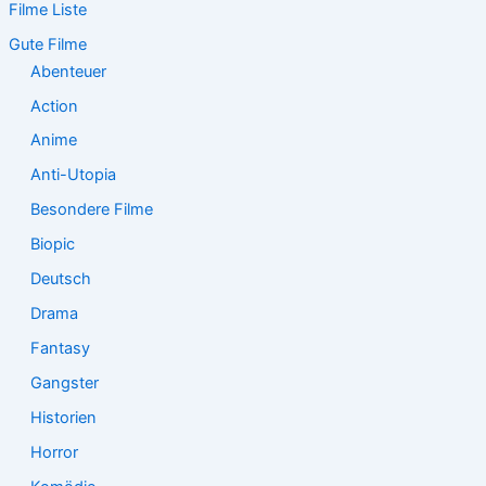
Filme Liste
n
n
Gute Filme
a
Abenteuer
c
Action
h
:
Anime
Anti-Utopia
Besondere Filme
Biopic
Deutsch
Drama
Fantasy
Gangster
Historien
Horror