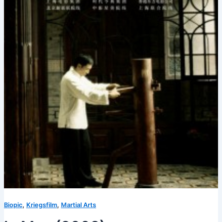
,
,
Biopic
Kriegsfilm
Martial Arts