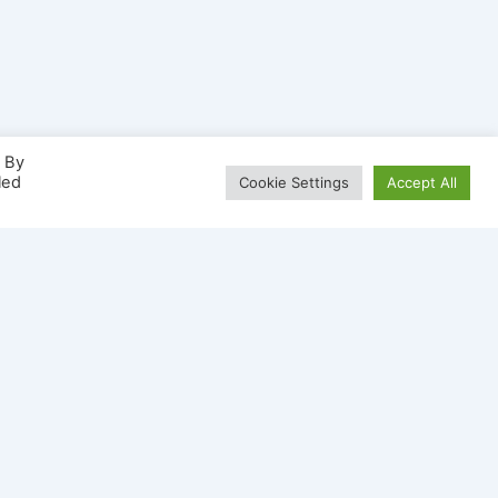
. By
led
Cookie Settings
Accept All