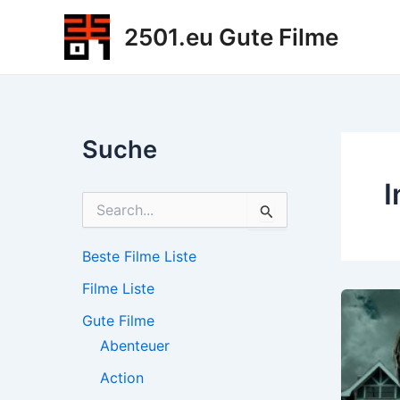
Zum
2501.eu Gute Filme
Inhalt
springen
Suche
I
S
u
c
h
Beste Filme Liste
e
Filme Liste
n
n
Gute Filme
a
c
Abenteuer
h
Action
: