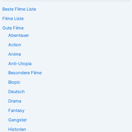
c
Beste Filme Liste
h
e
Filme Liste
n
n
Gute Filme
a
Abenteuer
c
Action
h
:
Anime
Anti-Utopia
Besondere Filme
Biopic
Deutsch
Drama
Fantasy
Gangster
Historien