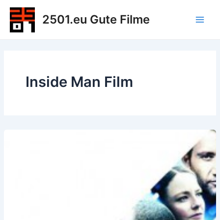
Zum
2501.eu Gute Filme
Inhalt
Main
springen
Men
Inside Man Film