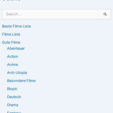
S
u
c
Beste Filme Liste
h
e
Filme Liste
n
n
Gute Filme
a
Abenteuer
c
Action
h
:
Anime
Anti-Utopia
Besondere Filme
Biopic
Deutsch
Drama
Fantasy