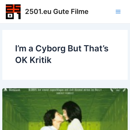
Zum
2501.eu Gute Filme
Inhalt
Main
springen
Men
I’m a Cyborg But That’s
OK Kritik