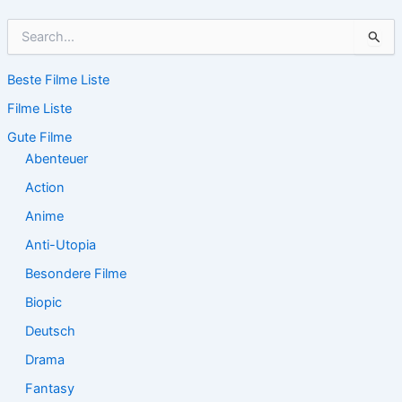
S
u
c
Beste Filme Liste
h
e
Filme Liste
n
n
Gute Filme
a
Abenteuer
c
Action
h
:
Anime
Anti-Utopia
Besondere Filme
Biopic
Deutsch
Drama
Fantasy