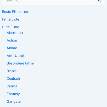
u
c
Beste Filme Liste
h
e
Filme Liste
n
n
Gute Filme
a
Abenteuer
c
Action
h
:
Anime
Anti-Utopia
Besondere Filme
Biopic
Deutsch
Drama
Fantasy
Gangster