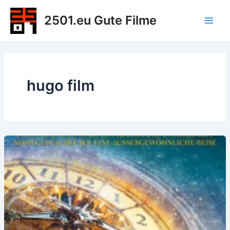
Zum
2501.eu Gute Filme
Inhalt
Main
springen
Men
hugo film