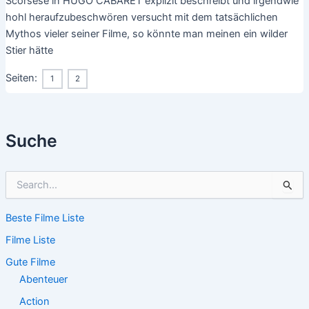
Scorsese in HUGO CABARET explizit beschreibt und irgendwie
hohl heraufzubeschwören versucht mit dem tatsächlichen
Mythos vieler seiner Filme, so könnte man meinen ein wilder
Stier hätte
Seiten:
1
2
Suche
S
u
c
Beste Filme Liste
h
e
Filme Liste
n
n
Gute Filme
a
Abenteuer
c
Action
h