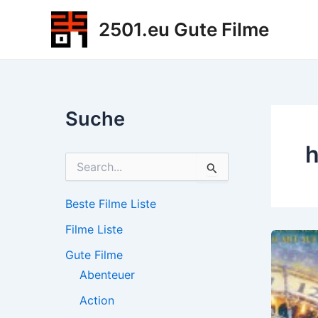
Zum
2501.eu Gute Filme
Inhalt
springen
Suche
h
S
u
c
h
Beste Filme Liste
e
Filme Liste
n
n
Gute Filme
a
c
Abenteuer
h
Action
: