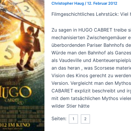
Christopher Haug
/
12. Februar 2012
Filmgeschichtliches Lehrstück: Viel 
Zu sagen in HUGO CABRET treibe sic
mechanisierten Zwischengemäuer ein
überbordenden Pariser Bahnhofs der
Würde man den Bahnhof als Ganzes a
als Vaudeville und Abenteuerspielpl
an das heran , was Scorsese materiell
Vision des Kinos gerecht zu werden.
Version. Vergleicht man den Mythos
CABARET explizit beschreibt und i
mit dem tatsächlichen Mythos vieler
wilder Stier hätte
Seiten:
1
2