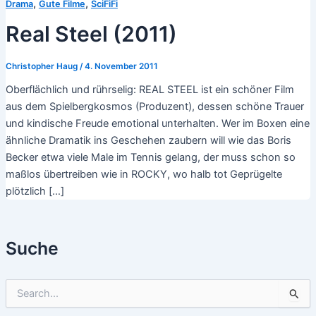
,
,
Drama
Gute Filme
SciFiFi
Real Steel (2011)
Christopher Haug
/
4. November 2011
Oberflächlich und rührselig: REAL STEEL ist ein schöner Film
aus dem Spielbergkosmos (Produzent), dessen schöne Trauer
und kindische Freude emotional unterhalten. Wer im Boxen eine
ähnliche Dramatik ins Geschehen zaubern will wie das Boris
Becker etwa viele Male im Tennis gelang, der muss schon so
maßlos übertreiben wie in ROCKY, wo halb tot Geprügelte
plötzlich […]
Suche
S
u
c