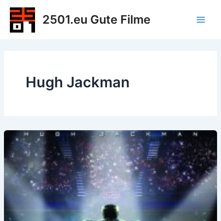
Zum
2501.eu Gute Filme
Inhalt
Main
springen
Men
Hugh Jackman