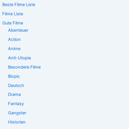
Beste Filme Liste
h
e
Filme Liste
n
n
Gute Filme
a
Abenteuer
c
Action
h
:
Anime
Anti-Utopia
Besondere Filme
Biopic
Deutsch
Drama
Fantasy
Gangster
Historien