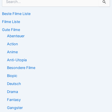
u
c
Beste Filme Liste
h
e
Filme Liste
n
n
Gute Filme
a
Abenteuer
c
Action
h
:
Anime
Anti-Utopia
Besondere Filme
Biopic
Deutsch
Drama
Fantasy
Gangster