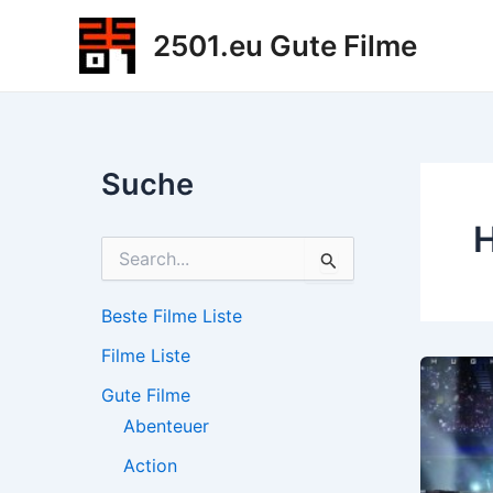
Zum
2501.eu Gute Filme
Inhalt
springen
Suche
H
S
u
c
h
Beste Filme Liste
e
Filme Liste
n
n
Gute Filme
a
c
Abenteuer
h
Action
: