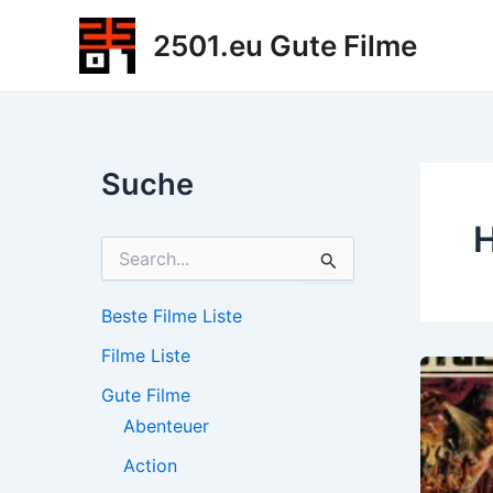
Zum
2501.eu Gute Filme
Inhalt
springen
Suche
H
S
u
c
h
Beste Filme Liste
e
Filme Liste
n
n
Gute Filme
a
c
Abenteuer
h
Action
: