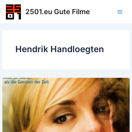
Zum
2501.eu Gute Filme
Inhalt
Main
springen
Men
Hendrik Handloegten