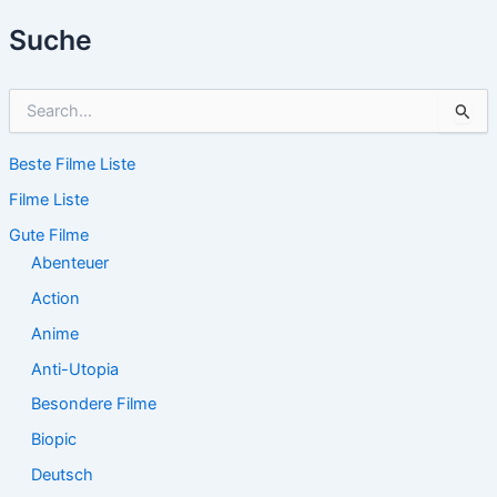
Suche
S
u
c
Beste Filme Liste
h
e
Filme Liste
n
n
Gute Filme
a
Abenteuer
c
Action
h
:
Anime
Anti-Utopia
Besondere Filme
Biopic
Deutsch