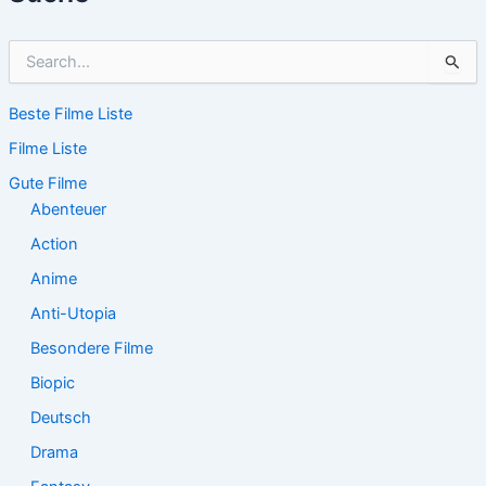
S
u
c
Beste Filme Liste
h
e
Filme Liste
n
n
Gute Filme
a
Abenteuer
c
Action
h
:
Anime
Anti-Utopia
Besondere Filme
Biopic
Deutsch
Drama