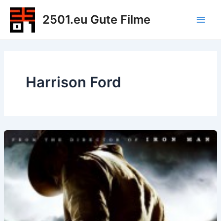
Zum
2501.eu Gute Filme
Inhalt
Main
springen
Men
Harrison Ford