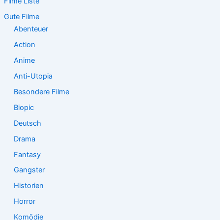
Filme Liste
n
n
Gute Filme
a
Abenteuer
c
Action
h
:
Anime
Anti-Utopia
Besondere Filme
Biopic
Deutsch
Drama
Fantasy
Gangster
Historien
Horror
Komödie