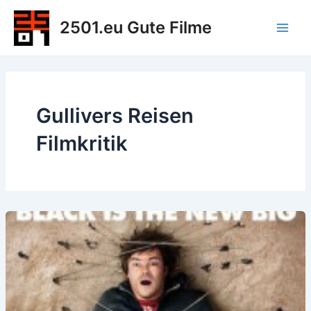
Zum
2501.eu Gute Filme
Inhalt
Main
springen
Men
Gullivers Reisen
Filmkritik