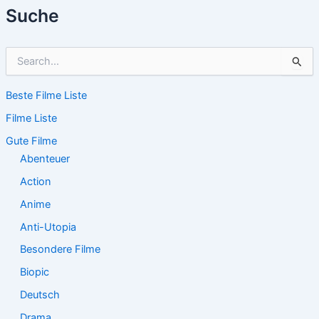
Suche
S
u
c
Beste Filme Liste
h
e
Filme Liste
n
n
Gute Filme
a
Abenteuer
c
Action
h
:
Anime
Anti-Utopia
Besondere Filme
Biopic
Deutsch
Drama