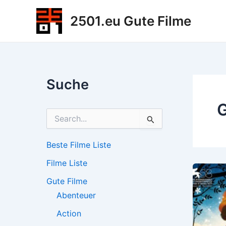
Zum
2501.eu Gute Filme
Inhalt
springen
Suche
G
S
u
c
h
Beste Filme Liste
e
Filme Liste
n
n
Gute Filme
a
c
Abenteuer
h
Action
: