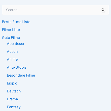
S
u
c
Beste Filme Liste
h
e
Filme Liste
n
n
Gute Filme
a
Abenteuer
c
Action
h
:
Anime
Anti-Utopia
Besondere Filme
Biopic
Deutsch
Drama
Fantasy