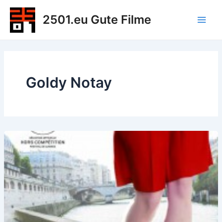
Zum
2501.eu Gute Filme
Inhalt
Main
springen
Men
Goldy Notay