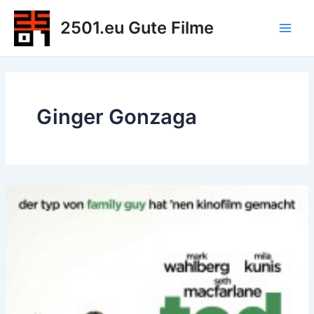
Zum
2501.eu Gute Filme
Inhalt
Main
springen
Men
Ginger Gonzaga