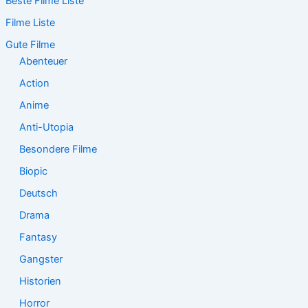
Beste Filme Liste
h
e
Filme Liste
n
n
Gute Filme
a
Abenteuer
c
Action
h
:
Anime
Anti-Utopia
Besondere Filme
Biopic
Deutsch
Drama
Fantasy
Gangster
Historien
Horror