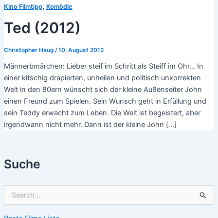
,
Kino Filmtipp
Komödie
Ted (2012)
Christopher Haug
/
10. August 2012
Männerbmärchen: Lieber steif im Schritt als Steiff im Ohr… In
einer kitschig drapierten, unheilen und politisch unkorrekten
Welt in den 80ern wünscht sich der kleine Außenseiter John
einen Freund zum Spielen. Sein Wunsch geht in Erfüllung und
sein Teddy erwacht zum Leben. Die Welt ist begeistert, aber
irgendwann nicht mehr. Dann ist der kleine John […]
Suche
S
u
c