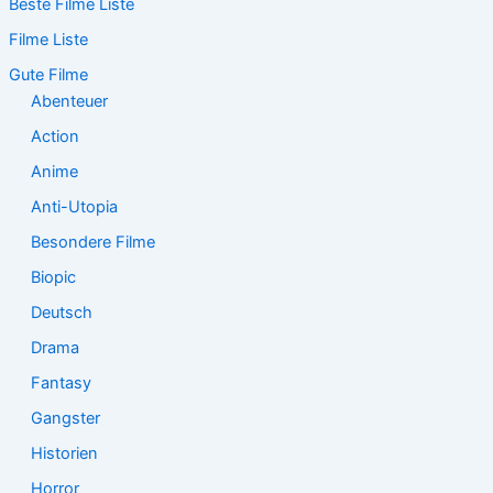
Beste Filme Liste
h
e
Filme Liste
n
n
Gute Filme
a
Abenteuer
c
Action
h
:
Anime
Anti-Utopia
Besondere Filme
Biopic
Deutsch
Drama
Fantasy
Gangster
Historien
Horror