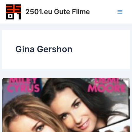
Zum
2501.eu Gute Filme
Inhalt
Main
springen
Men
Gina Gershon