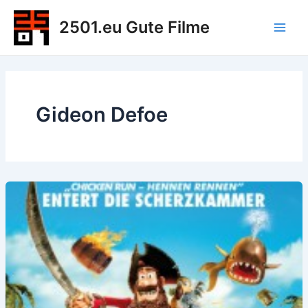
Zum
2501.eu Gute Filme
Inhalt
Main
springen
Men
Gideon Defoe