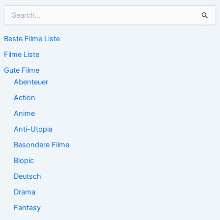
S
u
c
Beste Filme Liste
h
e
Filme Liste
n
n
Gute Filme
a
Abenteuer
c
Action
h
:
Anime
Anti-Utopia
Besondere Filme
Biopic
Deutsch
Drama
Fantasy