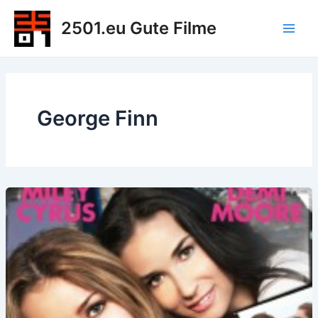
Zum
2501.eu Gute Filme
Inhalt
Main
springen
Men
George Finn