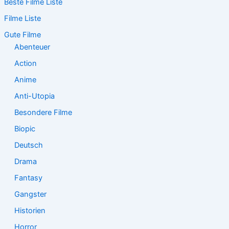
Beste Filme Liste
h
e
Filme Liste
n
n
Gute Filme
a
Abenteuer
c
Action
h
:
Anime
Anti-Utopia
Besondere Filme
Biopic
Deutsch
Drama
Fantasy
Gangster
Historien
Horror