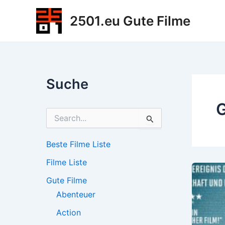
Zum
2501.eu Gute Filme
Inhalt
springen
Suche
S
u
c
h
Beste Filme Liste
e
Filme Liste
n
n
Gute Filme
a
c
Abenteuer
h
Action
: