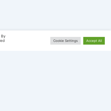
. By
led
Cookie Settings
Accept All