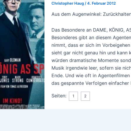
Christopher Haug
/
4. Februar 2012
Aus dem Augenwinkel: Zurückhalten
Das Besondere an DAME, KÖNIG, AS, S
Besonderes gibt an diesem Agententh
nimmt, dass er sich im Vorbeigehen 
sieht gar nicht genau hin und kann 
würden dramatische Momente sonderl
Musik irgendwie leer, sofern sie ni
Ende. Und wie oft in Agentenfilmen g
das gespannte Verfolgen einfacher 
Seiten:
1
2