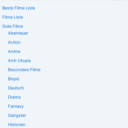
c
Beste Filme Liste
h
e
Filme Liste
n
n
Gute Filme
a
Abenteuer
c
Action
h
:
Anime
Anti-Utopia
Besondere Filme
Biopic
Deutsch
Drama
Fantasy
Gangster
Historien