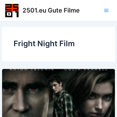
Zum
2501.eu Gute Filme
Inhalt
Main
springen
Men
Fright Night Film