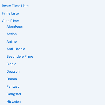
c
Beste Filme Liste
h
e
Filme Liste
n
n
Gute Filme
a
Abenteuer
c
Action
h
:
Anime
Anti-Utopia
Besondere Filme
Biopic
Deutsch
Drama
Fantasy
Gangster
Historien