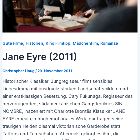
,
,
,
,
Gute Filme
Historien
Kino Filmtipp
Mädchenfilm
Romanze
Jane Eyre (2011)
Christopher Haug
/
29. November 2011
Historischer Klassiker: Jungregisseur filmt sensibles
Liebesdrama mit ausdrucksstarken Landschaftsbildern und
einer erstklassigen Besetzung. Cary Fukunaga, Regisseur des
hervorragenden, südamerikanischen Gangsterfilmes SIN
NOMBRE, inszeniert mit Charlotte Brontës Klassiker JANE
EYRE erneut ein hochemotionales Werk, nur tragen seine
traurigen Helden diesmal viktorianische Garderobe statt
Tattoos und Turnschuhen. Abermals gelingt es ihm, die