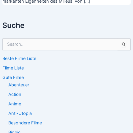
markanten Eigenheiten des Milieus, von […]
Suche
S
u
c
Beste Filme Liste
h
e
Filme Liste
n
n
Gute Filme
a
Abenteuer
c
Action
h
:
Anime
Anti-Utopia
Besondere Filme
Biopic