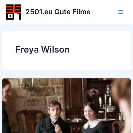
Zum
2501.eu Gute Filme
Inhalt
Main
springen
Men
Freya Wilson