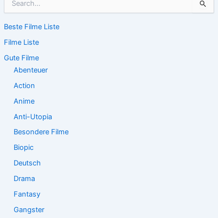
u
c
Beste Filme Liste
h
e
Filme Liste
n
n
Gute Filme
a
Abenteuer
c
Action
h
:
Anime
Anti-Utopia
Besondere Filme
Biopic
Deutsch
Drama
Fantasy
Gangster