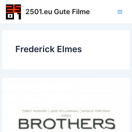
Zum
2501.eu Gute Filme
Inhalt
Main
springen
Men
Frederick Elmes